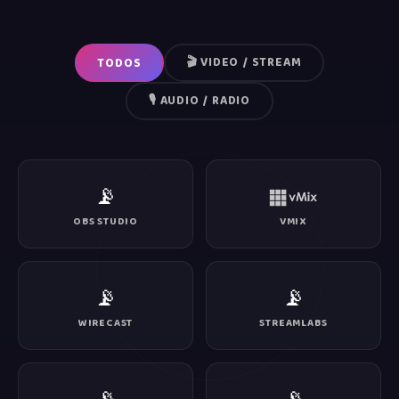
🎬 VIDEO / STREAM
TODOS
🎙️ AUDIO / RADIO
📡
OBS STUDIO
VMIX
📡
📡
WIRECAST
STREAMLABS