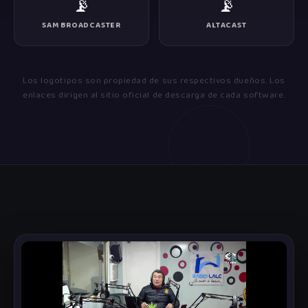
📡
📡
SAM BROADCASTER
ALTACAST
Los logotipos son propiedad de sus respectivos dueños. Los
enlaces dirigen al sitio oficial de descarga de cada software.