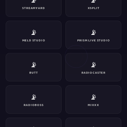
📡
📡
STREAMYARD
XSPLIT
📡
📡
MELD STUDIO
PRISM LIVE STUDIO
📡
📡
BUTT
RADIOCASTER
📡
📡
RADIOBOSS
MIXXX